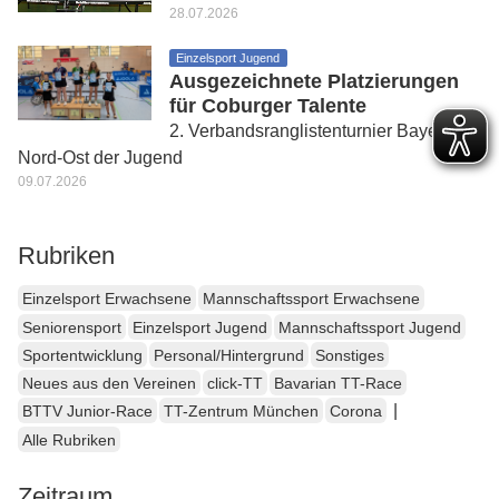
28.07.2026
Einzelsport Jugend
Ausgezeichnete Platzierungen
für Coburger Talente
2. Verbandsranglistenturnier Bayern
Nord-Ost der Jugend
09.07.2026
Rubriken
Einzelsport Erwachsene
Mannschaftssport Erwachsene
Seniorensport
Einzelsport Jugend
Mannschaftssport Jugend
Sportentwicklung
Personal/Hintergrund
Sonstiges
Neues aus den Vereinen
click-TT
Bavarian TT-Race
|
BTTV Junior-Race
TT-Zentrum München
Corona
Alle Rubriken
Zeitraum