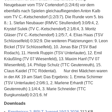
Neugebauer vom TSV Cortendorf (1:2/4:6) vor dem
ebenfalls nach Spielen gleichaufliegenden Anton Kalb
vom TV C.-Ketschendorf (1:2/3:7). Die Runde vom 5. bis
8.: 1. Stefan Neubauer (RMVC Strullendorf) 3:0/9:4, 2.
Krystof Sulek (TV C.-Ketschendorf) 2:1/8:4, 3. Moritz
Gläser (TV C.-Ketschendorf) 1:2/5:7, 4. Elias Haas (TSV
Schlüsselfeld) 0:3/2:9. Die weiteren Platzierungen: 9. Leon
Bickel (TSV Schlüsselfeld), 10. Jonas Bär (TSV Bad
Rodach), 11. Henrik Ruppin (TSV Unterlauter), 12. Emil
Kräußling (TV 07 Wiesenfeld), 13. Maxim Hanf (TV 07
Wiesenfeld), 14. Philipp Schulz (TTC Geutenreuth), 15.
Claus Kaidel (TTC Rödental). Nur drei Mädchen waren
in der AK 19 am Start: Das Ergebnis: 1. Emma Schirmer
(TSV Unterlauter) 2:0/6:1, 2. Marlene Erhardt (TTC
Geutenreuth) 1:1/4:4, 3. Marie Schneider (TTC
Burgkunstadt) 0:2/1:6. hf
Downloads
Ergebnisse 2. BRLT Jugend 19/13 2026
212 KB