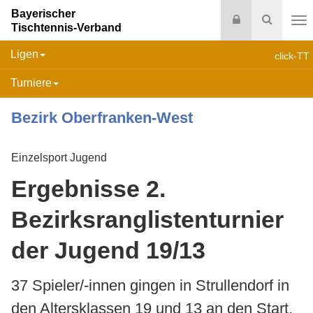
Bayerischer
Login
Suche
Tischtennis-Verband
Na
Ligen
click-TT
Turniere
Bezirk Oberfranken-West
Einzelsport Jugend
Ergebnisse 2.
Bezirksranglistenturnier
der Jugend 19/13
37 Spieler/-innen gingen in Strullendorf in
den Altersklassen 19 und 13 an den Start.