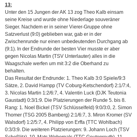
13:
Unter den 15 Jungen der AK 13 zog Theo Kalb einsam
seine Kreise und wurde ohne Niederlage souveräner
Sieger. Nachdem er in seiner Vierer-Gruppe ohne
Satzverlust (9:0) geblieben war, gab er in der
Zwischenrunde nur einen unbedeutenden Durchgang ab
(9:1). In der Endrunde der besten Vier musste er aber
gegen Nicolas Martin (TSV Unterlauter) alles in die
Waagschale werfen um mit 3:2 die Oberhand zu
behalt
Das Resultat der Endrunde: 1. Theo Kalb 3:0 Spiele/9:3
Sätze, 2. David Hampp (TV Coburg-Ketschendorf) 2:1/7:4,
3. Nicolas Martin 1:2/6:7, 4. Valentin Luck (DJK Teutonia
Gaustadt) 0:3/1:9. Die Platzierungen der Runde 5. bis 8.
Rang: 1. Noel Bickel (TSV Schlüsselfeld) 9:0/3:0, 2. Simon
Thomer (TSG 2005 Bamberg) 2:1/6:7, 3. Miron Kromer (SV
Walsdorf) 1:2/5:7, 4. Philipp von Erffa (TTC Wohlbach)
0:3/3:9. Die weiteren Platzierungen: 9. Johann Loch (TSV
Scheßlitz), 10. Mats Weberpals (TTC Geutenreuth), 11.