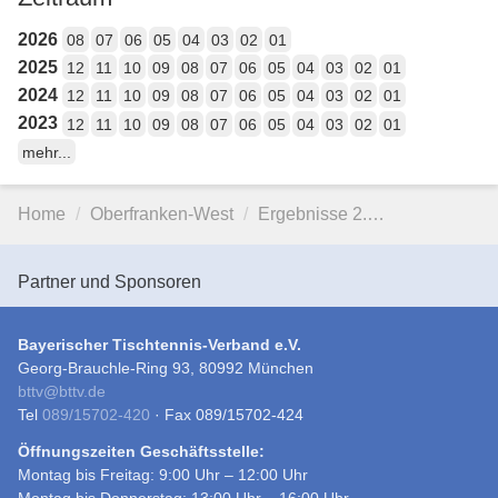
2026
08
07
06
05
04
03
02
01
2025
12
11
10
09
08
07
06
05
04
03
02
01
2024
12
11
10
09
08
07
06
05
04
03
02
01
2023
12
11
10
09
08
07
06
05
04
03
02
01
mehr...
Home
Oberfranken-West
Ergebnisse 2.…
Partner und Sponsoren
Bayerischer Tischtennis-Verband e.V.
Georg-Brauchle-Ring 93, 80992 München
bttv
@
bttv.de
Tel
089/15702-420
· Fax 089/15702-424
Öffnungszeiten Geschäftsstelle:
Montag bis Freitag: 9:00 Uhr – 12:00 Uhr
Montag bis Donnerstag: 13:00 Uhr – 16:00 Uhr