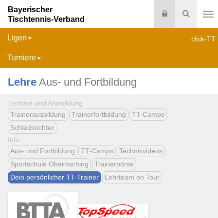
Bayerischer
Login
Suche
Tischtennis-Verband
Na
Ligen
click-TT
Turniere
Lehre
Aus- und Fortbildung
Termine und Anmeldung
Trainerausbildung
Trainerfortbildung
TT-Camps
Schiedsrichter
Info
Aus- und Fortbildung
TT-Camps
Technikvideos
Sportschule Oberhaching
Trainerbörse
Dein persönlicher TT-Trainer
Lehrteam on Tour