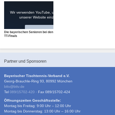
Wir verwenden YouTube, um Videos auf
unserer Website einzubetten
YouTube-Videos laden
Die bayerischen Senioren bei den
TT-Finals
Partner und Sponsoren
Bayerischer Tischtennis-Verband e.V.
Georg-Brauchle-Ring 93, 80992 München
bttv
@
bttv.de
Tel
089/15702-420
· Fax 089/15702-424
Öffnungszeiten Geschäftsstelle:
Montag bis Freitag: 9:00 Uhr – 12:00 Uhr
Montag bis Donnerstag: 13:00 Uhr – 16:00 Uhr