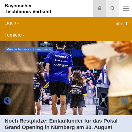
Bayerischer
Login
Suche
Tischtennis-Verband
Na
Ligen
click-TT
Turniere
Mannschaftssport Erwachsene
Noch Restplätze: Einlaufkinder für das Pokal
Grand Opening in Nürnberg am 30. August