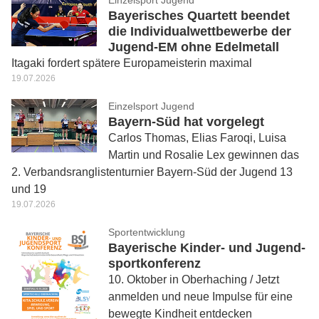
Einzelsport Jugend
Bayerisches Quartett beendet
die Individualwettbewerbe der
Jugend-EM ohne Edelmetall
Itagaki fordert spätere Europameisterin maximal
19.07.2026
Einzelsport Jugend
Bayern-Süd hat vorgelegt
Carlos Thomas, Elias Faroqi, Luisa
Martin und Rosalie Lex gewinnen das
2. Verbandsranglistenturnier Bayern-Süd der Jugend 13
und 19
19.07.2026
Sportentwicklung
Baye­ri­sche Kin­der- und Jugend­
sport­kon­fe­renz
10. Oktober in Oberhaching / Jetzt
anmel­den und neue Impulse für eine
bewegte Kind­heit ent­de­cken