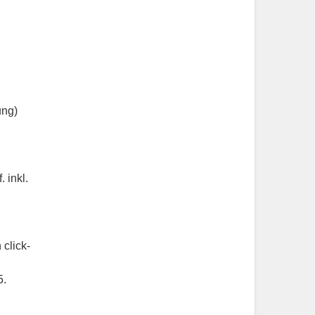
ung)
 inkl.
 click-
5.