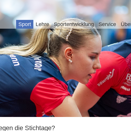
Sport
Lehre
Sportentwicklung
Service
Übe
egen die Stichtage?