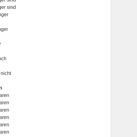
ger sind
nger
nger
r
och
 nicht
n
waren
waren
waren
waren
waren
waren