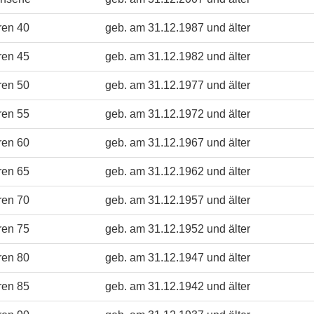
ren 40
geb. am 31.12.1987 und älter
ren 45
geb. am 31.12.1982 und älter
ren 50
geb. am 31.12.1977 und älter
ren 55
geb. am 31.12.1972 und älter
ren 60
geb. am 31.12.1967 und älter
ren 65
geb. am 31.12.1962 und älter
ren 70
geb. am 31.12.1957 und älter
ren 75
geb. am 31.12.1952 und älter
ren 80
geb. am 31.12.1947 und älter
ren 85
geb. am 31.12.1942 und älter