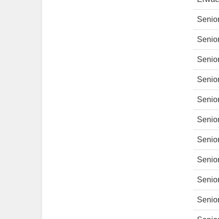
Senio
Senio
Senio
Senio
Senio
Senio
Senio
Senio
Senio
Senio