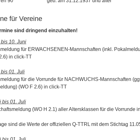
ren 90
geb. am 31.12.1937 und älter
ne für Vereine
ermine sind dringend einzuhalten!
 bis 10. Juni
smeldung für ERWACHSENEN-Mannschaften (inkl. Pokalmeld
.6) in click-TT
bis 01. Juli
smeldung für die Vorrunde für NACHWUCHS-Mannschaften (ggf.
ldung) (WO F 2.6) in click-TT
 bis 01. Juli
aftsmeldung (WO H 2.1) aller Altersklassen für die Vorrunde in
ge sind die Werte der offiziellen Q-TTRL mit dem Stichtag 11.0
 bis 01. Juli