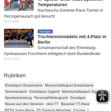
Temperaturen
Nachwuchs-Sommer-Race-Turnier in
Herzogenaurach gut besucht
05.07.2026
Sonstiges
Tischtennismädels mit 4.Platz in
Berlin
Schulmannschaft des Ehrenbürg-
Gymnasiums Forchheim erfolgreich beim Bundesfinale
05.07.2026
Rubriken
Einzelsport Erwachsene
Mannschaftssport Erwachsene
Seniorensport
Einzelsport Jugend
Mannschaftssport Jugend
Sportentwicklung
Personal/Hintergrund
Sonstiges
Neues aus den Vereinen
click-TT
Bavarian TT-Race
|
BTTV Junior-Race
TT-Zentrum München
Corona