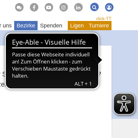
Suche
Suchen
click-TT
r uns
Bezirke
Spenden
Ligen
Turniere
 der Suche nach einem Engagement?
zeige aufgeben.