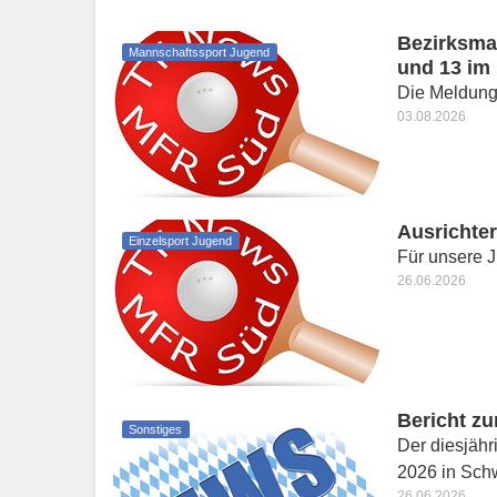
Bezirksma
Mannschaftssport Jugend
und 13 im 
Die Meldung ü
03.08.2026
Ausrichte
Einzelsport Jugend
Für unsere J
26.06.2026
Bericht z
Sonstiges
Der diesjähr
2026 in Schw
26.06.2026