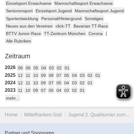
Einzelsport Erwachsene
Mannschaftssport Erwachsene
Seniorensport
Einzelsport Jugend
Mannschaftssport Jugend
Sportentwicklung
Personal/Hintergrund
Sonstiges
Neues aus den Vereinen
click-TT
Bavarian TT-Race
|
BTTV Junior-Race
TT-Zentrum München
Corona
Alle Rubriken
Zeitraum
2026
08
06
05
04
03
02
01
2025
12
11
10
09
08
07
05
04
03
02
01
2024
12
11
10
09
07
05
04
03
02
01
2023
11
10
09
07
05
04
03
02
01
mehr...
Home
Mittelfranken-Süd
Jugend 2. Qualiturnier zum…
Partner und Sponsoren