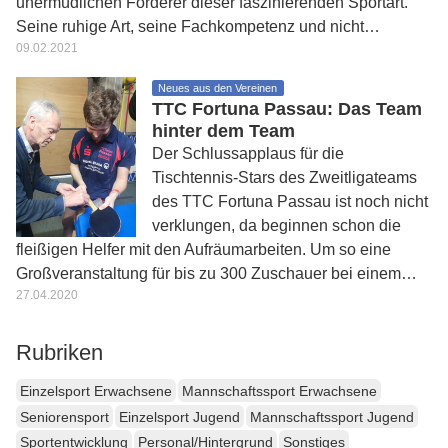
unermüdlichen Förderer dieser faszinierenden Sportart.
Seine ruhige Art, seine Fachkompetenz und nicht…
09.02.2021
Neues aus den Vereinen
TTC Fortuna Passau: Das Team
hinter dem Team
Der Schlussapplaus für die
Tischtennis-Stars des Zweitligateams
des TTC Fortuna Passau ist noch nicht
verklungen, da beginnen schon die
fleißigen Helfer mit den Aufräumarbeiten. Um so eine
Großveranstaltung für bis zu 300 Zuschauer bei einem…
27.04.2020
Rubriken
Einzelsport Erwachsene
Mannschaftssport Erwachsene
Seniorensport
Einzelsport Jugend
Mannschaftssport Jugend
Sportentwicklung
Personal/Hintergrund
Sonstiges