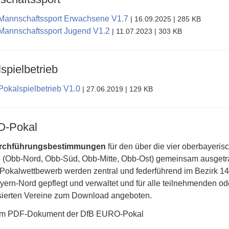
Mannschaftssport Erwachsene V1.7
| 16.09.2025
| 285 KB
Mannschaftssport Jugend V1.2
| 11.07.2023
| 303 KB
spielbetrieb
okalspielbetrieb V1.0
| 27.06.2019
| 129 KB
-Pokal
rchführungsbestimmungen
für den über die vier oberbayeris
e (Obb-Nord, Obb-Süd, Obb-Mitte, Obb-Ost) gemeinsam ausget
okalwettbewerb werden zentral und federführend im Bezirk 14
ern-Nord gepflegt und verwaltet und für alle teilnehmenden od
ssierten Vereine zum Download angeboten.
um PDF-Dokument der DfB EURO-Pokal