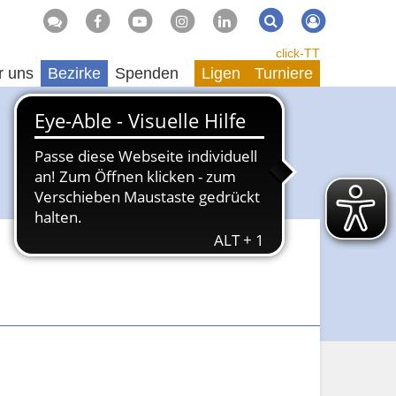
Suche
Suchen
click-TT
r uns
Bezirke
Spenden
Ligen
Turniere