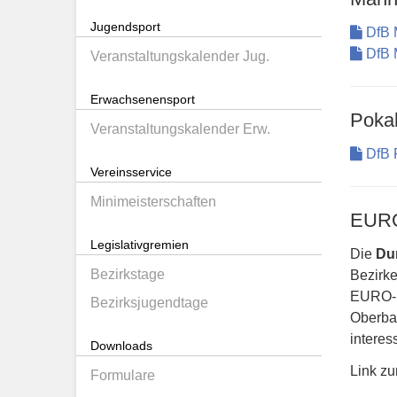
Jugendsport
DfB 
DfB 
Veranstaltungskalender Jug.
Erwachsenensport
Pokal
Veranstaltungskalender Erw.
DfB P
Vereinsservice
Minimeisterschaften
EURO
Legislativgremien
Die
Du
Bezirkstage
Bezirk
EURO-P
Bezirksjugendtage
Oberbay
intere
Downloads
Link z
Formulare