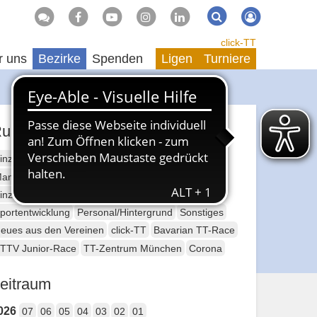
Suche
Suchen
click-TT
r uns
Bezirke
Spenden
Ligen
Turniere
ubriken
inzelsport Erwachsene
annschaftssport Erwachsene
Seniorensport
inzelsport Jugend
Mannschaftssport Jugend
portentwicklung
Personal/Hintergrund
Sonstiges
eues aus den Vereinen
click-TT
Bavarian TT-Race
TTV Junior-Race
TT-Zentrum München
Corona
eitraum
026
07
06
05
04
03
02
01