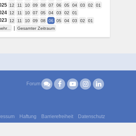
025
12
11
10
09
08
07
06
05
04
03
02
01
024
12
11
10
07
05
04
03
02
01
023
12
11
10
09
08
06
05
04
03
02
01
|
ehr...
Gesamter Zeitraum
Forum
ressum
Haftung
Barrierefreiheit
Datenschutz