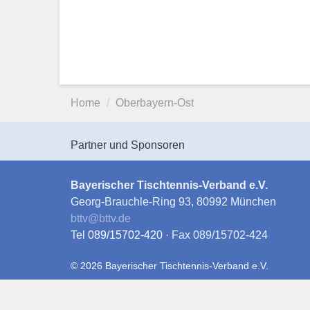
Home
Oberbayern-Ost
Partner und Sponsoren
Bayerischer Tischtennis-Verband e.V.
Georg-Brauchle-Ring 93, 80992 München
bttv
@
bttv.de
Tel
089/15702-420
· Fax 089/15702-424
© 2026 Bayerischer Tischtennis-Verband e.V.