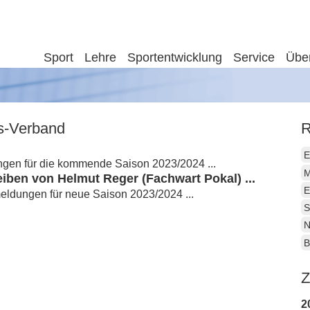
Sport
Lehre
Sportentwicklung
Service
Übe
is-Verband
R
E
gen für die kommende Saison 2023/2024 ...
M
ben von Helmut Reger (Fachwart Pokal) ...
E
meldungen für neue Saison 2023/2024 ...
S
N
B
Z
2