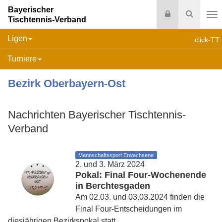
Bayerischer
Login
Suche
Tischtennis-Verband
Na
Ligen
click-TT
Turniere
Bezirk Oberbayern-Ost
Nachrichten Bayerischer Tischtennis-
Verband
Mannschaftssport Erwachsene
2. und 3. März 2024
Pokal: Final Four-Wochenende
in Berchtesgaden
Am 02.03. und 03.03.2024 finden die
Final Four-Entscheidungen im
diesjährigen Bezirkspokal statt