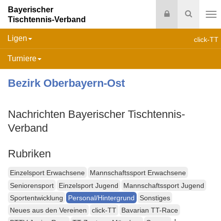
Bayerischer
Login
Suche
Tischtennis-Verband
Na
Ligen
click-TT
Turniere
Bezirk Oberbayern-Ost
Nachrichten Bayerischer Tischtennis-
Verband
Rubriken
Einzelsport Erwachsene
Mannschaftssport Erwachsene
Seniorensport
Einzelsport Jugend
Mannschaftssport Jugend
Sportentwicklung
Personal/Hintergrund
Sonstiges
Neues aus den Vereinen
click-TT
Bavarian TT-Race