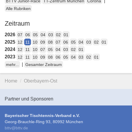
|
BTTV Junior-Race
TT-Zentrum München
Corona
Alle Rubriken
Zeitraum
2026
07
06
05
04
03
02
01
2025
12
11
10
09
08
07
06
05
04
03
02
01
2024
12
11
10
07
05
04
03
02
01
2023
12
11
10
09
08
06
05
04
03
02
01
|
mehr...
Gesamter Zeitraum
Home
Oberbayern-Ost
Partner und Sponsoren
Bayerischer Tischtennis-Verband e.V.
Georg-Brauchle-Ring 93, 80992 München
bttv
@
bttv.de