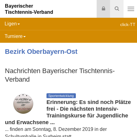
Bayerischer
Login
Suche
Tischtennis-Verband
Na
Ligen
click-TT
Turniere
Bezirk Oberbayern-Ost
Nachrichten Bayerischer Tischtennis-
Verband
Sportentwicklung
Erinnerung: Es sind noch Plätze
frei - Die nächsten Intensiv-
Trainingskurse für Jugendliche
und Erwachsene ...
... finden am Sonntag, 8. Dezember 2019 in der
Schulturnhalle in Surheim statt.