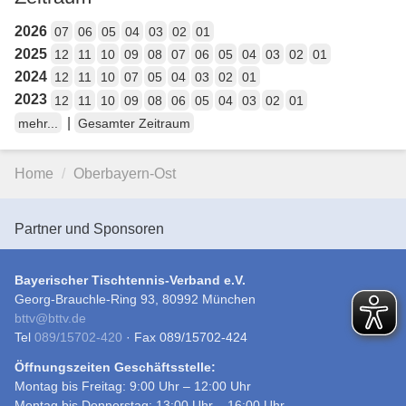
2026
07
06
05
04
03
02
01
2025
12
11
10
09
08
07
06
05
04
03
02
01
2024
12
11
10
07
05
04
03
02
01
2023
12
11
10
09
08
06
05
04
03
02
01
|
mehr...
Gesamter Zeitraum
Home
Oberbayern-Ost
Partner und Sponsoren
Bayerischer Tischtennis-Verband e.V.
Georg-Brauchle-Ring 93, 80992 München
bttv
@
bttv.de
Tel
089/15702-420
· Fax 089/15702-424
Öffnungszeiten Geschäftsstelle:
Montag bis Freitag: 9:00 Uhr – 12:00 Uhr
Montag bis Donnerstag: 13:00 Uhr – 16:00 Uhr