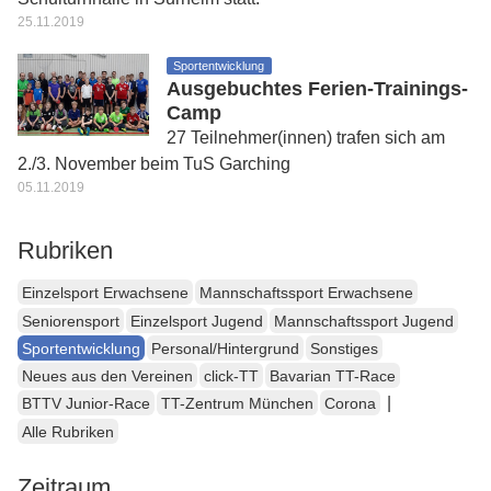
25.11.2019
Sportentwicklung
Ausgebuchtes Ferien-Trainings-
Camp
27 Teilnehmer(innen) trafen sich am
2./3. November beim TuS Garching
05.11.2019
Rubriken
Einzelsport Erwachsene
Mannschaftssport Erwachsene
Seniorensport
Einzelsport Jugend
Mannschaftssport Jugend
Sportentwicklung
Personal/Hintergrund
Sonstiges
Neues aus den Vereinen
click-TT
Bavarian TT-Race
|
BTTV Junior-Race
TT-Zentrum München
Corona
Alle Rubriken
Zeitraum