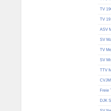
TV 190
TV 19
ASV M
SV Ma
TV Me
SV Mis
TTV M
CVJM 
Freie 
DJK S
SV Ne