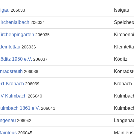
sigau
Issigau
206033
irchenlaibach
Speicher
206034
irchenpingarten
Kirchenp
206035
leintettau
Kleintett
206036
öditz 1950 e.V.
Köditz
206037
nradsreuth
Konradsr
206038
61 Kronach
Kronach
206039
SV Kulmbach
Kulmbac
206040
ulmbach 1861 e.V.
Kulmbac
206041
ngenau
Langena
206042
ainleus
Mainleus
206045