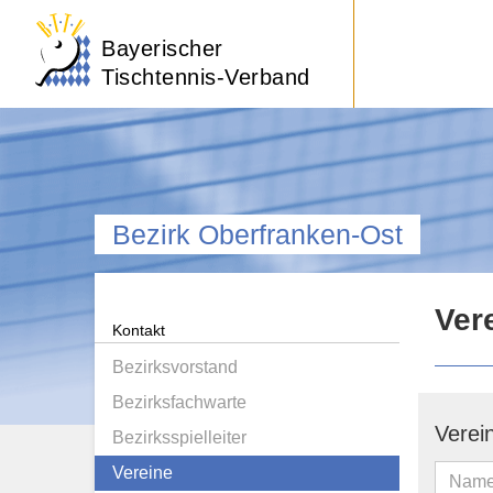
Bayerischer
Tischtennis-Verband
Bezirk Oberfranken-Ost
Ver
Kontakt
Bezirksvorstand
Bezirksfachwarte
Verei
Bezirksspielleiter
Vereine