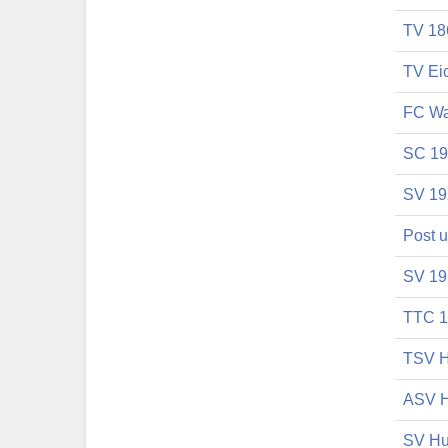
TV 18
TV Ei
FC Wa
SC 19
SV 19
Post 
SV 19
TTC 1
TSV H
ASV H
SV H