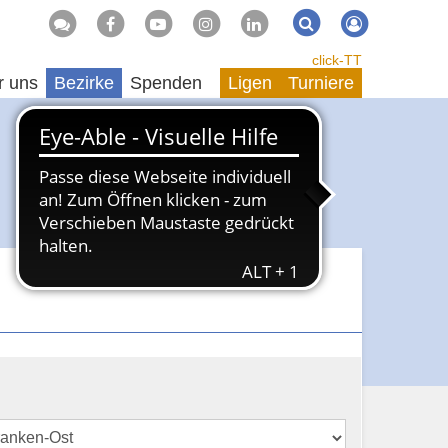
Suche
Suchen
click-TT
r uns
Bezirke
Spenden
Ligen
Turniere
n