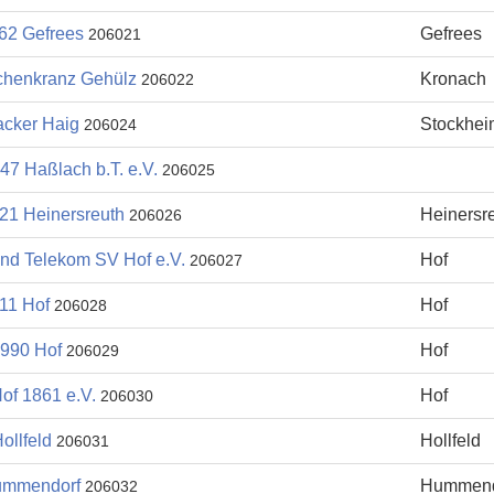
62 Gefrees
Gefrees
206021
chenkranz Gehülz
Kronach
206022
cker Haig
Stockhei
206024
47 Haßlach b.T. e.V.
206025
21 Heinersreuth
Heinersr
206026
und Telekom SV Hof e.V.
Hof
206027
11 Hof
Hof
206028
990 Hof
Hof
206029
of 1861 e.V.
Hof
206030
ollfeld
Hollfeld
206031
ummendorf
Hummend
206032