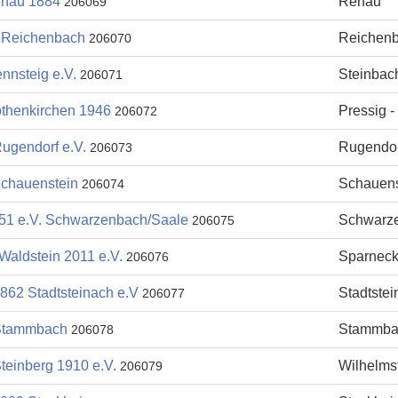
hau 1884
Rehau
206069
Reichenbach
Reichen
206070
nnsteig e.V.
Steinbac
206071
thenkirchen 1946
Pressig -
206072
ugendorf e.V.
Rugendor
206073
chauenstein
Schauens
206074
51 e.V. Schwarzenbach/Saale
Schwarz
206075
Waldstein 2011 e.V.
Sparnec
206076
862 Stadtsteinach e.V
Stadtste
206077
Stammbach
Stammba
206078
teinberg 1910 e.V.
Wilhelms
206079