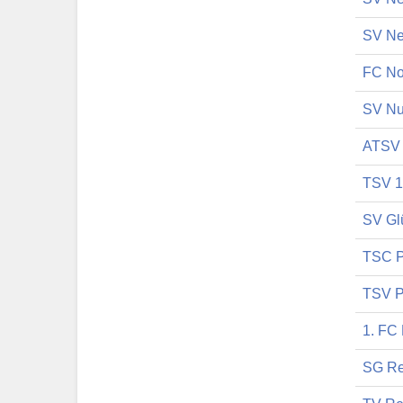
SV Ne
FC No
SV Nu
ATSV 
TSV 1
SV Gl
TSC P
TSV P
1. FC 
SG Re