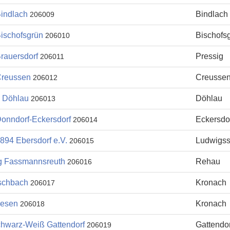
indlach
Bindlach
206009
ischofsgrün
Bischofs
206010
rauersdorf
Pressig
206011
reussen
Creusse
206012
 Döhlau
Döhlau
206013
onndorf-Eckersdorf
Eckersdo
206014
894 Ebersdorf e.V.
Ludwigss
206015
 Fassmannsreuth
Rehau
206016
schbach
Kronach
206017
iesen
Kronach
206018
hwarz-Weiß Gattendorf
Gattendor
206019