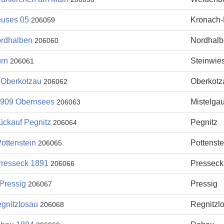
uses 05
Kronach
206059
rdhalben
Nordhal
206060
rn
Steinwie
206061
Oberkotzau
Oberkotz
206062
909 Obernsees
Mistelga
206063
ückauf Pegnitz
Pegnitz
206064
ottenstein
Pottenste
206065
resseck 1891
Presseck
206066
Pressig
Pressig
206067
gnitzlosau
Regnitzl
206068