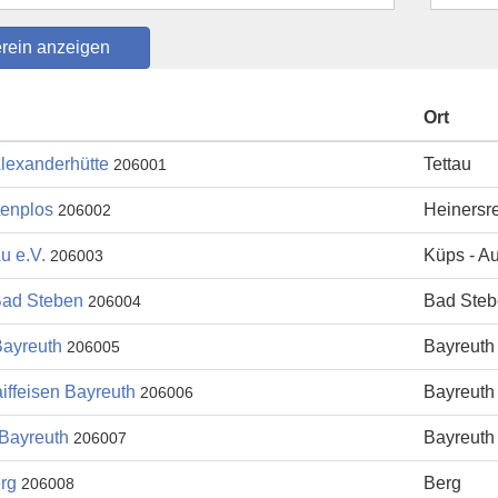
Ort
lexanderhütte
Tettau
206001
tenplos
Heinersre
206002
u e.V.
Küps - A
206003
ad Steben
Bad Ste
206004
ayreuth
Bayreuth
206005
iffeisen Bayreuth
Bayreuth
206006
 Bayreuth
Bayreuth
206007
rg
Berg
206008