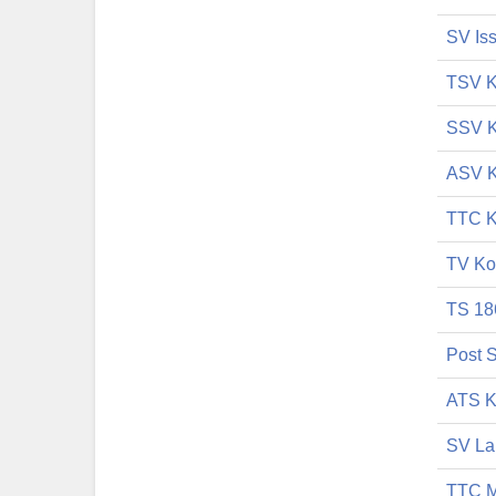
SV Is
TSV K
SSV K
ASV K
TTC K
TV Ko
TS 18
Post 
ATS K
SV La
TTC M