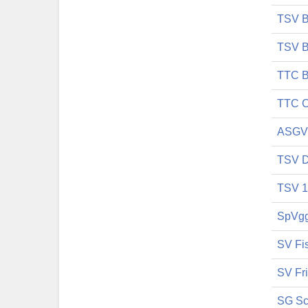
TSV B
TSV B
TTC B
TTC C
ASGV
TSV D
TSV 1
SpVgg
SV Fi
SV Fr
SG Sc