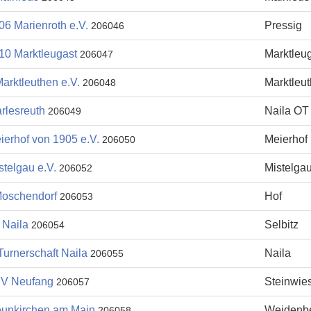
6 Marienroth e.V.
Pressig
206046
10 Marktleugast
Marktleu
206047
arktleuthen e.V.
Marktleu
206048
rlesreuth
Naila OT
206049
ierhof von 1905 e.V.
Meierhof
206050
telgau e.V.
Mistelga
206052
oschendorf
Hof
206053
Naila
Selbitz
206054
Turnerschaft Naila
Naila
206055
V Neufang
Steinwie
206057
unkirchen am Main
Weidenb
206058