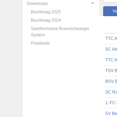
Downloads
Bezirkstag 2025
Bezirkstag 2024
Spielformulare Braunschweiger
System
TTC A
Protokolle
SC Al
TTC A
TSV B
BSV B
SC Ra
1. FC
SV Be