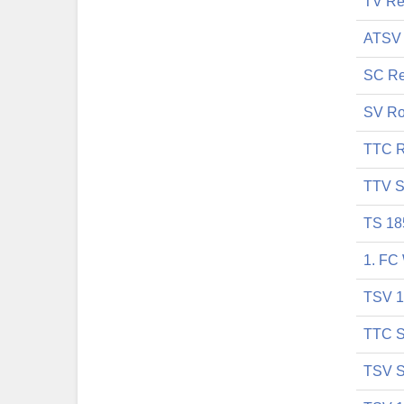
TV Re
ATSV 
SC Re
SV Ro
TTC R
TTV S
TS 18
1. FC 
TSV 1
TTC 
TSV S