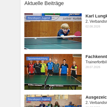
Aktuelle Beiträge
Karl Lung
Einzelsport Jugend
2. Verbandsr
02.08.2026
Fachkennti
Sportentwicklung
Trainerfortbi
28.07.2026
Ausgezeic
Einzelsport Jugend
2. Verbandsr