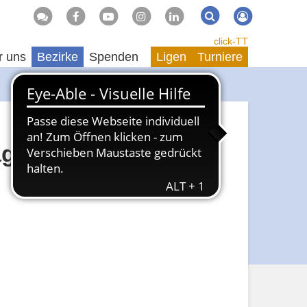
Suche
Suchen
click-TT
r uns
Bezirke
Spenden
Ligen
Turniere
ag und zum