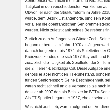
Seniorenfachwart nicht mehr an und verabschied
Tätigkeit in den verschiedensten Funktionen auf
Obwohl er nach der Strukturreform im Jahre 2018
wurde, dem Bezirk Ost angehörte, ging sein Kont
vor allem die oberfränkischen Seniorenmeistersc
wurden. Nicht zuletzt dank seines Bestrebens fi
Zurück zu den Anfängen von Günter Zech: Seine B
begann er bereits im Jahre 1970 als Jugendwart 
danach fungierte er bis 1974 als Spielleiter d
Kreisvorsitzender, ehe sich 1977 Bayreuth un
zusätzlich die Tätigkeit als Spielleiter der 2. 
die 2. Herren-Bezirksliga Ost. Diese Aufgabe erl
genoss er aber nicht den TT-Ruhestand, sonder
für den Seniorensport. Seine Beschlagenheit, s
waren recht schnell an die Verbandspitze nach 
dass er ab 2007 dort als Beisitzer im BTTV-Senio
Als TT-Sportler begann er 1957, ehe er seine ak
Was nicht ausblieb, waren aufgrund der Verdien