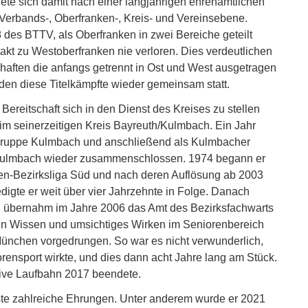
ete sich damit nach einer langjährigen ehrenamtlichen
 Verbands-, Oberfranken-, Kreis- und Vereinsebene.
 des BTTV, als Oberfranken in zwei Bereiche geteilt
akt zu Westoberfranken nie verloren. Dies verdeutlichen
haften die anfangs getrennt in Ost und West ausgetragen
nden diese Titelkämpfte wieder gemeinsam statt.
ereitschaft sich in den Dienst des Kreises zu stellen
im seinerzeitigen Kreis Bayreuth/Kulmbach. Ein Jahr
er Gruppe Kulmbach und anschließend als Kulmbacher
d Kulmbach wieder zusammenschlossen. 1974 begann er
Herren-Bezirksliga Süd und nach deren Auflösung ab 2003
edigte er weit über vier Jahrzehnte in Folge. Danach
n übernahm im Jahre 2006 das Amt des Bezirksfachwarts
ein Wissen und umsichtiges Wirken im Seniorenbereich
München vorgedrungen. So war es nicht verwunderlich,
rensport wirkte, und dies dann acht Jahre lang am Stück.
tive Laufbahn 2017 beendete.
ste zahlreiche Ehrungen. Unter anderem wurde er 2021