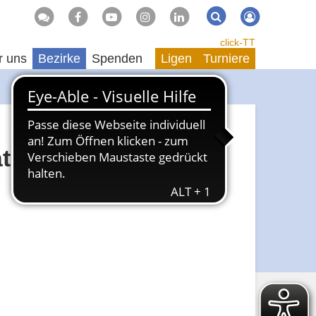
Suche
Suchen
click-TT
r uns
Bezirke
Spenden
Ligen
Turniere
tigkeit Abschied