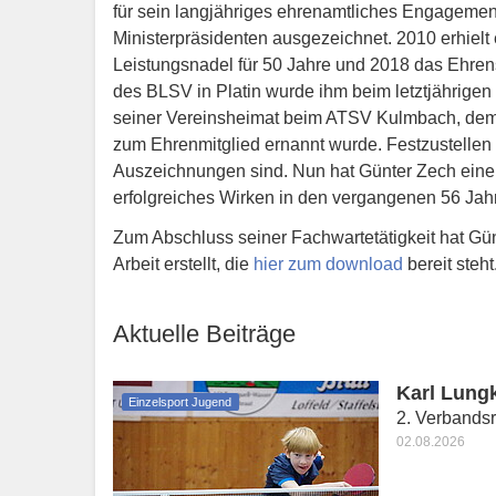
für sein langjähriges ehrenamtliches Engageme
Ministerpräsidenten ausgezeichnet. 2010 erhielt
Leistungsnadel für 50 Jahre und 2018 das Ehrens
des BLSV in Platin wurde ihm beim letztjährigen 
seiner Vereinsheimat beim ATSV Kulmbach, dem e
zum Ehrenmitglied ernannt wurde. Festzustellen b
Auszeichnungen sind. Nun hat Günter Zech einen
erfolgreiches Wirken in den vergangenen 56 Jahr
Zum Abschluss seiner Fachwartetätigkeit hat Gü
Arbeit erstellt, die
hier zum download
bereit steht
Aktuelle Beiträge
Karl Lung
Einzelsport Jugend
2. Verbandsr
02.08.2026