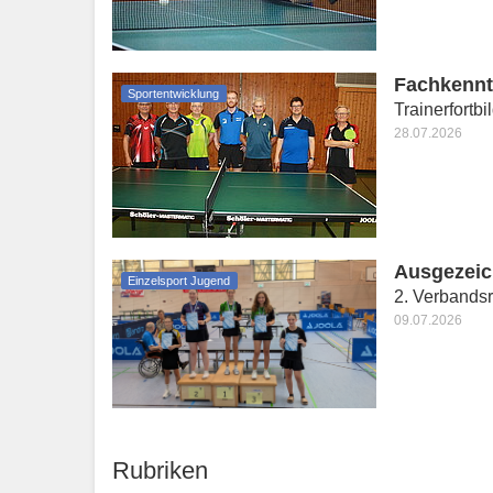
Fachkennti
Sportentwicklung
Trainerfortbi
28.07.2026
Ausgezeic
Einzelsport Jugend
2. Verbandsr
09.07.2026
Rubriken