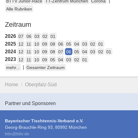
|
BTTV Junior-Race
TT-Zentrum München
Corona
Alle Rubriken
Zeitraum
2026
07
06
03
02
01
2025
12
11
10
09
08
06
05
04
03
02
01
2024
12
11
10
09
08
07
06
05
04
03
02
01
2023
12
11
10
09
05
04
03
02
01
|
mehr...
Gesamter Zeitraum
Home
Oberpfalz-Süd
Partner und Sponsoren
Bayerischer Tischtennis-Verband e.V.
Georg-Brauchle-Ring 93, 80992 München
bttv
@
bttv.de