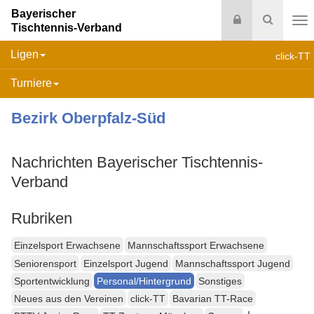
Bayerischer
Login
Suche
Tischtennis-Verband
Na
Ligen
click-TT
Turniere
Bezirk Oberpfalz-Süd
Nachrichten Bayerischer Tischtennis-
Verband
Rubriken
Einzelsport Erwachsene
Mannschaftssport Erwachsene
Seniorensport
Einzelsport Jugend
Mannschaftssport Jugend
Sportentwicklung
Personal/Hintergrund
Sonstiges
Neues aus den Vereinen
click-TT
Bavarian TT-Race