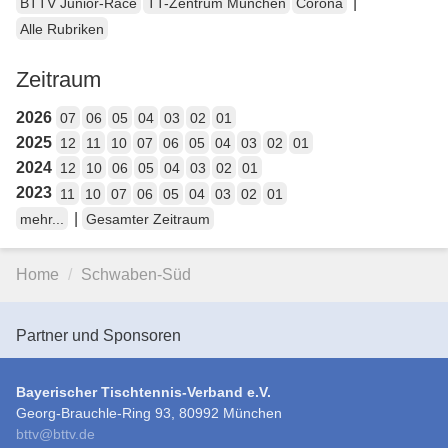
|
BTTV Junior-Race
TT-Zentrum München
Corona
Alle Rubriken
Zeitraum
2026
07
06
05
04
03
02
01
2025
12
11
10
07
06
05
04
03
02
01
2024
12
10
06
05
04
03
02
01
2023
11
10
07
06
05
04
03
02
01
|
mehr...
Gesamter Zeitraum
Home
Schwaben-Süd
Partner und Sponsoren
Bayerischer Tischtennis-Verband e.V.
Georg-Brauchle-Ring 93, 80992 München
bttv
@
bttv.de