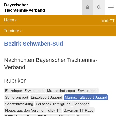
Bayerischer
Login
Suche
Tischtennis-Verband
Na
Ligen
click-TT
Turniere
Bezirk Schwaben-Süd
Nachrichten Bayerischer Tischtennis-
Verband
Rubriken
Einzelsport Erwachsene
Mannschaftssport Erwachsene
Seniorensport
Einzelsport Jugend
Mannschaftssport Jugend
Sportentwicklung
Personal/Hintergrund
Sonstiges
Neues aus den Vereinen
click-TT
Bavarian TT-Race