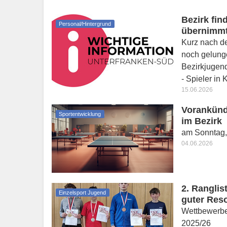
Bezirk fin
Personal/Hintergrund
übernimmt
Kurz nach d
noch gelunge
Bezirkjugen
- Spieler in
15.06.2026
Vorankünd
Sportentwicklung
im Bezirk
am Sonntag, 
04.06.2026
2. Ranglis
Einzelsport Jugend
guter Res
Wettbewerbe
2025/26