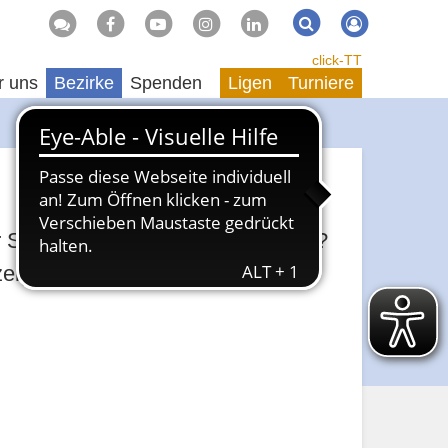
Suche
Suchen
click-TT
r uns
Bezirke
Spenden
Ligen
Turniere
 der Suche nach einem Engagement?
zeige aufgeben.