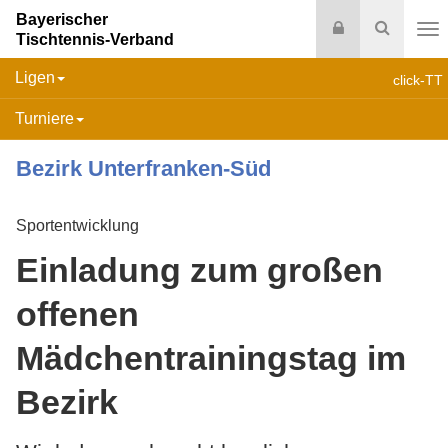
Bayerischer
Login
Suche
Tischtennis-Verband
Na
Ligen
click-TT
Turniere
Bezirk Unterfranken-Süd
Sportentwicklung
Einladung zum großen
offenen
Mädchentrainingstag im
Bezirk