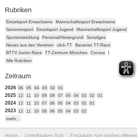
Rubriken
Einzelsport Erwachsene
Mannschaftssport Erwachsene
Seniorensport
Einzelsport Jugend
Mannschaftssport Jugend
Sportentwicklung
Personal/Hintergrund
Sonstiges
Neues aus den Vereinen
click-TT
Bavarian TT-Race
|
BTTV Junior-Race
TT-Zentrum München
Corona
Alle Rubriken
Zeitraum
2026
06
05
04
03
02
01
2025
12
11
10
09
08
07
05
04
03
02
01
2024
12
11
10
07
06
05
04
03
02
01
2023
12
11
10
08
06
05
04
03
02
mehr...
Home
Unterfranken-Süd
Einladung zum großen offene