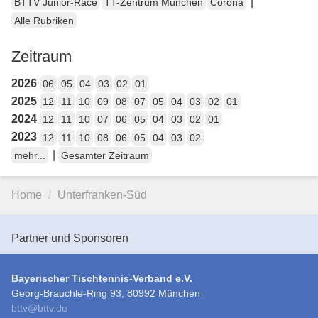
|
BTTV Junior-Race
TT-Zentrum München
Corona
Alle Rubriken
Zeitraum
2026
06
05
04
03
02
01
2025
12
11
10
09
08
07
05
04
03
02
01
2024
12
11
10
07
06
05
04
03
02
01
2023
12
11
10
08
06
05
04
03
02
|
mehr...
Gesamter Zeitraum
Home
Unterfranken-Süd
Partner und Sponsoren
Bayerischer Tischtennis-Verband e.V.
Georg-Brauchle-Ring 93, 80992 München
bttv
@
bttv.de