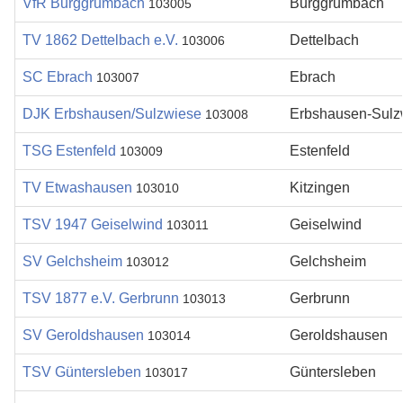
VfR Burggrumbach
Burggrumbach
103005
TV 1862 Dettelbach e.V.
Dettelbach
103006
SC Ebrach
Ebrach
103007
DJK Erbshausen/Sulzwiese
Erbshausen-Sulz
103008
TSG Estenfeld
Estenfeld
103009
TV Etwashausen
Kitzingen
103010
TSV 1947 Geiselwind
Geiselwind
103011
SV Gelchsheim
Gelchsheim
103012
TSV 1877 e.V. Gerbrunn
Gerbrunn
103013
SV Geroldshausen
Geroldshausen
103014
TSV Güntersleben
Güntersleben
103017