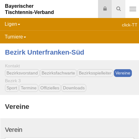
Bayerischer
Login
Suche
Tischtennis-Verband
Na
Ligen
click-TT
Turniere
Bezirk Unterfranken-Süd
Kontakt
Bezirksvorstand
Bezirksfachwarte
Bezirksspielleiter
Vereine
Bezirk 3
Sport
Termine
Offizielles
Downloads
Vereine
Verein