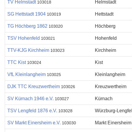
TV Helmstadt
Helmstadt
103018
SG Hettstadt 1904
Hettstadt
103019
TG Höchberg 1862
Höchberg
103020
TSV Hohenfeld
Hohenfeld
103021
TTV-KJG Kirchheim
Kirchheim
103023
TTC Kist
Kist
103024
VfL Kleinlangheim
Kleinlangheim
103025
DJK TTC Kreuzwertheim
Kreuzwertheim
103026
SV Kürnach 1946 e.V.
Kürnach
103027
TSV Lengfeld 1876 e.V.
Würzburg-Lengfe
103028
SV Markt Einersheim e.V.
Markt Einersheim
103030