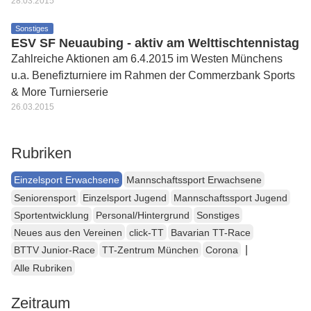
28.03.2015
Sonstiges
ESV SF Neuaubing - aktiv am Welttischtennistag
Zahlreiche Aktionen am 6.4.2015 im Westen Münchens
u.a. Benefizturniere im Rahmen der Commerzbank Sports
& More Turnierserie
26.03.2015
Rubriken
Einzelsport Erwachsene
Mannschaftssport Erwachsene
Seniorensport
Einzelsport Jugend
Mannschaftssport Jugend
Sportentwicklung
Personal/Hintergrund
Sonstiges
Neues aus den Vereinen
click-TT
Bavarian TT-Race
|
BTTV Junior-Race
TT-Zentrum München
Corona
Alle Rubriken
Zeitraum