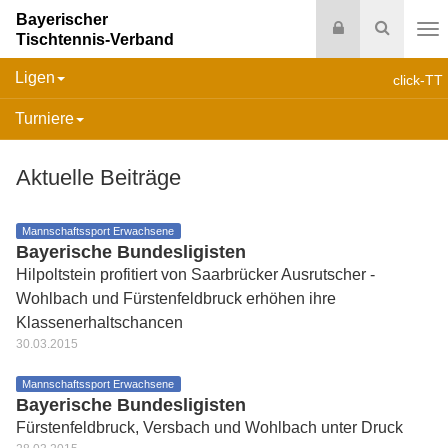
Bayerischer
Login
Suche
Tischtennis-Verband
Na
Ligen
click-TT
Turniere
Aktuelle Beiträge
Mannschaftssport Erwachsene
Bayerische Bundesligisten
Hilpoltstein profitiert von Saarbrücker Ausrutscher -
Wohlbach und Fürstenfeldbruck erhöhen ihre
Klassenerhaltschancen
30.03.2015
Mannschaftssport Erwachsene
Bayerische Bundesligisten
Fürstenfeldbruck, Versbach und Wohlbach unter Druck