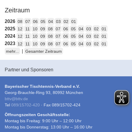
Zeitraum
2026
08
07
06
05
04
03
02
01
2025
12
11
10
09
08
07
06
05
04
03
02
01
2024
12
11
10
09
08
07
06
05
04
03
02
01
2023
12
11
10
09
08
07
06
05
04
03
02
01
|
mehr...
Gesamter Zeitraum
Partner und Sponsoren
Bayerischer Tischtennis-Verband e.V.
Georg-Brauchle-Ring 93, 80992 München
bttv
@
bttv.de
Tel
089/15702-420
· Fax 089/15702-424
Öffnungszeiten Geschäftsstelle:
Montag bis Freitag: 9:00 Uhr – 12:00 Uhr
Montag bis Donnerstag: 13:00 Uhr – 16:00 Uhr