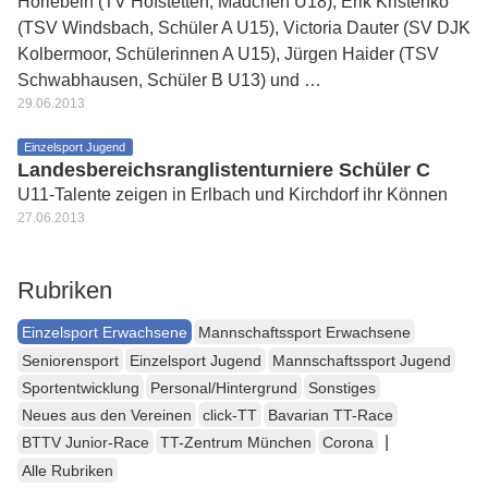
Horlebein (TV Hofstetten, Mädchen U18), Erik Kristenko
(TSV Windsbach, Schüler A U15), Victoria Dauter (SV DJK
Kolbermoor, Schülerinnen A U15), Jürgen Haider (TSV
Schwabhausen, Schüler B U13) und …
29.06.2013
Einzelsport Jugend
Landesbereichsranglistenturniere Schüler C
U11-Talente zeigen in Erlbach und Kirchdorf ihr Können
27.06.2013
Rubriken
Einzelsport Erwachsene
Mannschaftssport Erwachsene
Seniorensport
Einzelsport Jugend
Mannschaftssport Jugend
Sportentwicklung
Personal/Hintergrund
Sonstiges
Neues aus den Vereinen
click-TT
Bavarian TT-Race
|
BTTV Junior-Race
TT-Zentrum München
Corona
Alle Rubriken