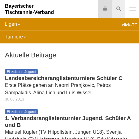
Bayerischer
Login
Suche
Tischtennis-Verband
Na
Ligen
click-TT
Turniere
Aktuelle Beiträge
Einzelsport Jugend
Landesbereichsranglistenturniere Schüler C
Erste Plätze gehen an Naomi Pranjkovic, Petros
Sampakidis, Alina Lich und Luis Wissel
30.06.2013
Einzelsport Jugend
1. Verbandsranglistenturnier Jugend, Schüler A
und B
Manuel Kupfer (TV Hilpoltstein, Jungen U18), Svenja