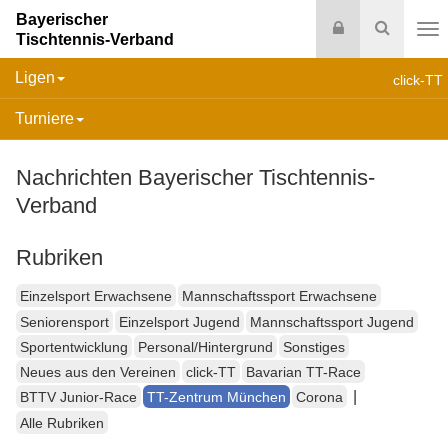
Bayerischer
Login
Suche
Tischtennis-Verband
Na
Ligen
click-TT
Turniere
Nachrichten Bayerischer Tischtennis-
Verband
Rubriken
Einzelsport Erwachsene
Mannschaftssport Erwachsene
Seniorensport
Einzelsport Jugend
Mannschaftssport Jugend
Sportentwicklung
Personal/Hintergrund
Sonstiges
Neues aus den Vereinen
click-TT
Bavarian TT-Race
|
BTTV Junior-Race
TT-Zentrum München
Corona
Alle Rubriken