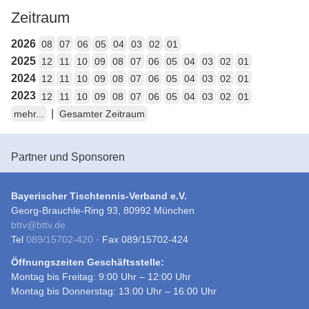
Zeitraum
2026
08
07
06
05
04
03
02
01
2025
12
11
10
09
08
07
06
05
04
03
02
01
2024
12
11
10
09
08
07
06
05
04
03
02
01
2023
12
11
10
09
08
07
06
05
04
03
02
01
|
mehr...
Gesamter Zeitraum
Partner und Sponsoren
Bayerischer Tischtennis-Verband e.V.
Georg-Brauchle-Ring 93, 80992 München
bttv
@
bttv.de
Tel
089/15702-420
· Fax 089/15702-424
Öffnungszeiten Geschäftsstelle:
Montag bis Freitag: 9:00 Uhr – 12:00 Uhr
Montag bis Donnerstag: 13:00 Uhr – 16:00 Uhr