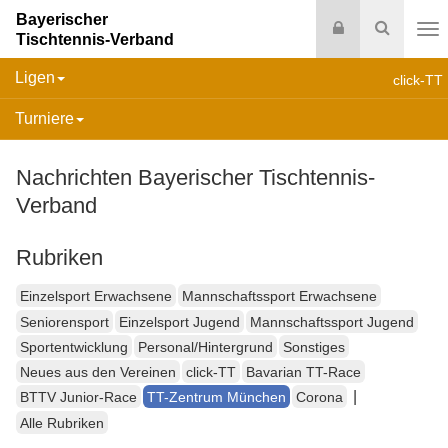
Bayerischer
Login
Suche
Tischtennis-Verband
Na
Ligen
click-TT
Turniere
Nachrichten Bayerischer Tischtennis-
Verband
Rubriken
Einzelsport Erwachsene
Mannschaftssport Erwachsene
Seniorensport
Einzelsport Jugend
Mannschaftssport Jugend
Sportentwicklung
Personal/Hintergrund
Sonstiges
Neues aus den Vereinen
click-TT
Bavarian TT-Race
|
BTTV Junior-Race
TT-Zentrum München
Corona
Alle Rubriken