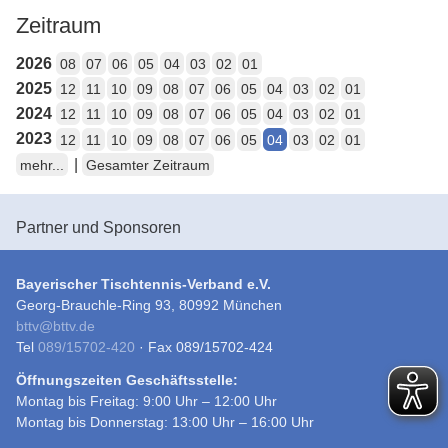
Zeitraum
2026
08
07
06
05
04
03
02
01
2025
12
11
10
09
08
07
06
05
04
03
02
01
2024
12
11
10
09
08
07
06
05
04
03
02
01
2023
12
11
10
09
08
07
06
05
04
03
02
01
|
mehr...
Gesamter Zeitraum
Partner und Sponsoren
Bayerischer Tischtennis-Verband e.V.
Georg-Brauchle-Ring 93, 80992 München
bttv
@
bttv.de
Tel
089/15702-420
· Fax 089/15702-424
Öffnungszeiten Geschäftsstelle:
Montag bis Freitag: 9:00 Uhr – 12:00 Uhr
Montag bis Donnerstag: 13:00 Uhr – 16:00 Uhr