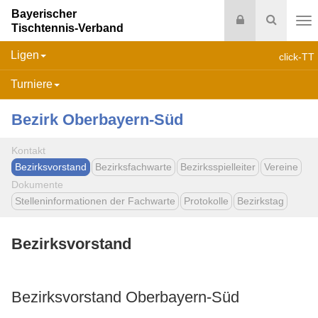
Bayerischer
Login
Suche
Tischtennis-Verband
Na
Ligen
click-TT
Turniere
Bezirk Oberbayern-Süd
Kontakt
Bezirksvorstand
Bezirksfachwarte
Bezirksspielleiter
Vereine
Dokumente
Stelleninformationen der Fachwarte
Protokolle
Bezirkstag
Bezirksvorstand
Bezirksvorstand Oberbayern-Süd