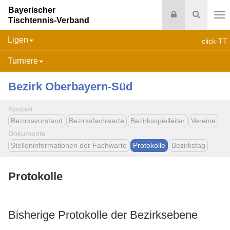
Bayerischer
Login
Suche
Tischtennis-Verband
Na
Ligen
click-TT
Turniere
Bezirk Oberbayern-Süd
Kontakt
Bezirksvorstand
Bezirksfachwarte
Bezirksspielleiter
Vereine
Dokumente
Stelleninformationen der Fachwarte
Protokolle
Bezirkstag
Protokolle
Bisherige Protokolle der Bezirksebene