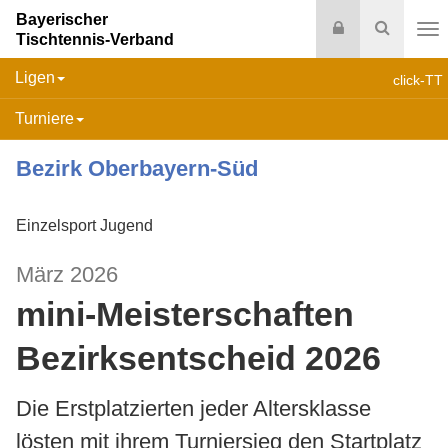
Bayerischer
Login
Suche
Tischtennis-Verband
Na
Ligen
click-TT
Turniere
Bezirk Oberbayern-Süd
Einzelsport Jugend
März 2026
mini-Meisterschaften
Bezirksentscheid 2026
Die Erstplatzierten jeder Altersklasse
lösten mit ihrem Turniersieg den Startplatz