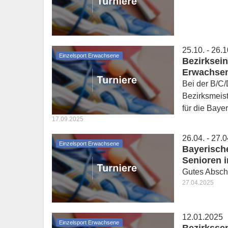
25.10. - 26.
Einzelsport Erwachsene
Bezirksei
Erwachse
Bei der B/C/
Bezirksmeist
für die Baye
17.09.2025
26.04. - 27.
Einzelsport Erwachsene
Bayerische
Senioren 
Gutes Absch
27.04.2025
12.01.2025
Einzelsport Erwachsene