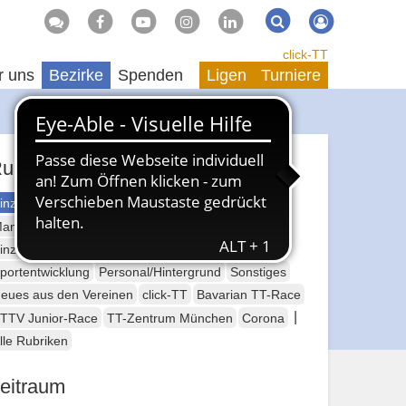
Suche
Suchen
click-TT
r uns
Bezirke
Spenden
Ligen
Turniere
ubriken
inzelsport Erwachsene
annschaftssport Erwachsene
Seniorensport
inzelsport Jugend
Mannschaftssport Jugend
portentwicklung
Personal/Hintergrund
Sonstiges
eues aus den Vereinen
click-TT
Bavarian TT-Race
|
TTV Junior-Race
TT-Zentrum München
Corona
lle Rubriken
eitraum