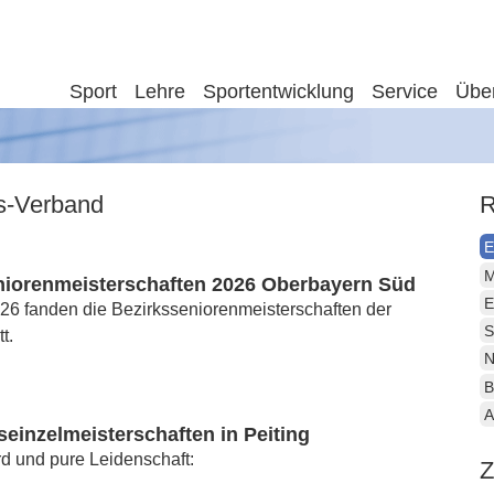
Sport
Lehre
Sportentwicklung
Service
Übe
is-Verband
R
E
M
niorenmeisterschaften 2026 Oberbayern Süd
E
26 fanden die Bezirksseniorenmeisterschaften der
S
t.
N
B
A
seinzelmeisterschaften in Peiting
d und pure Leidenschaft:
Z