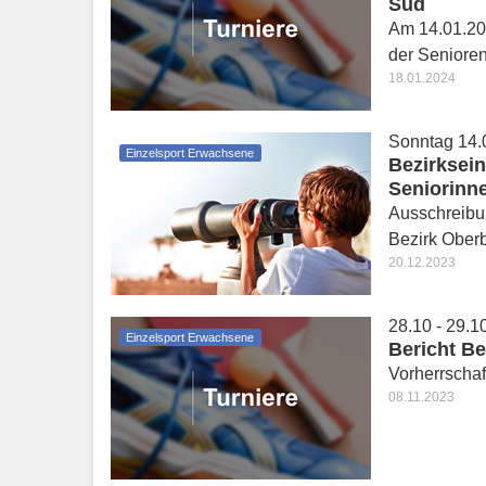
Süd
Am 14.01.20
der Senioren 
18.01.2024
Sonntag 14.
Einzelsport Erwachsene
Bezirksein
Seniorinn
Ausschreibu
Bezirk Ober
20.12.2023
28.10 - 29.1
Einzelsport Erwachsene
Bericht B
Vorherrscha
08.11.2023