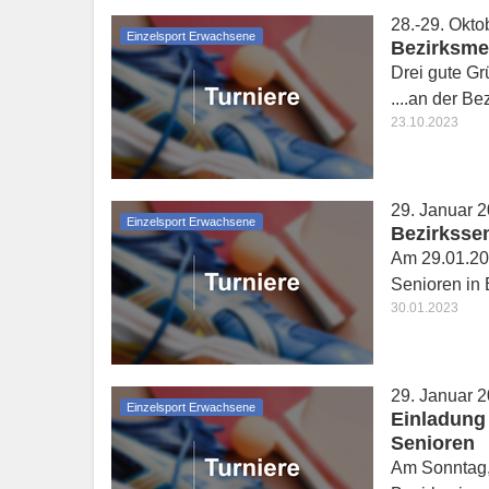
28.-29. Okto
Einzelsport Erwachsene
Bezirksme
Drei gute Gr
....an der B
23.10.2023
29. Januar 
Einzelsport Erwachsene
Bezirksse
Am 29.01.20
Senioren in 
30.01.2023
29. Januar 
Einzelsport Erwachsene
Einladung
Senioren
Am Sonntag, 