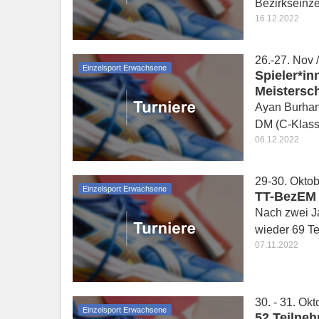
Bezirkseinze
16.12.2022
26.-27. Nov 
Einzelsport Erwachsene
Spieler*i
Meistersch
Ayan Burhan 
DM (C-Klass
06.12.2022
29-30. Okto
Einzelsport Erwachsene
TT-BezEM 
Nach zwei Ja
wieder 69 Te
07.11.2022
30. - 31. Ok
Einzelsport Erwachsene
52 Teilne