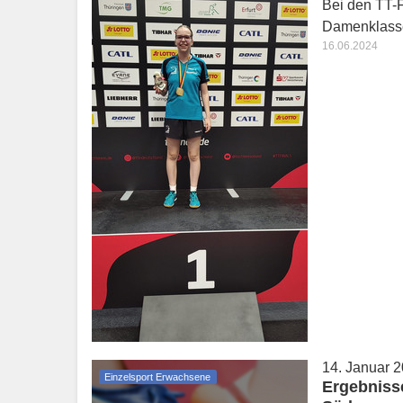
Bei den TT-F
Damenklasse 
16.06.2024
14. Januar 
Einzelsport Erwachsene
Ergebniss