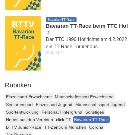
Bavarian TT-Race
Bavarian TT-Race beim TTC Hof
Der TTC 1990 Hof richtet am 4.2.2022
ein TT-Race Turnier aus.
27.01.2022
Rubriken
Einzelsport Erwachsene
Mannschaftssport Erwachsene
Seniorensport
Einzelsport Jugend
Mannschaftssport Jugend
Sportentwicklung
Personal/Hintergrund
Sonstiges
Neues aus den Vereinen
click-TT
Bavarian TT-Race
|
BTTV Junior-Race
TT-Zentrum München
Corona
Alle Rubriken