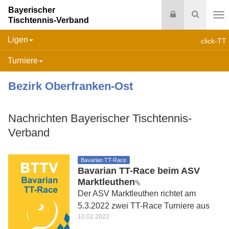
Bayerischer
Login
Suche
Tischtennis-Verband
Na
Ligen
click-TT
Turniere
Bezirk Oberfranken-Ost
Nachrichten Bayerischer Tischtennis-
Verband
Bavarian TT-Race
Bavarian TT-Race beim ASV
Marktleuthen
Der ASV Marktleuthen richtet am
5.3.2022 zwei TT-Race Turniere aus
10.02.2022