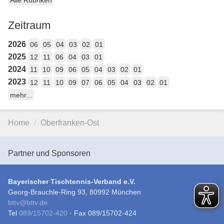
Zeitraum
2026
06
05
04
03
02
01
2025
12
11
06
04
03
01
2024
11
10
09
06
05
04
03
02
01
2023
12
11
10
09
07
06
05
04
03
02
01
mehr...
Home
Oberfranken-Ost
Partner und Sponsoren
Bayerischer Tischtennis-Verband e.V.
Georg-Brauchle-Ring 93, 80992 München
bttv
@
bttv.de
Tel
089/15702-420
· Fax 089/15702-424