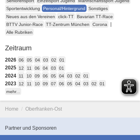
Seniorensport
Einzelsport Jugend
Mannschaftssport Jugend
Sportentwicklung
Personal/Hintergrund
Sonstiges
Neues aus den Vereinen
click-TT
Bavarian TT-Race
|
BTTV Junior-Race
TT-Zentrum München
Corona
Alle Rubriken
Zeitraum
2026
06
05
04
03
02
01
2025
12
11
06
04
03
01
2024
11
10
09
06
05
04
03
02
01
2023
12
11
10
09
07
06
05
04
03
02
01
mehr...
Home
Oberfranken-Ost
Partner und Sponsoren