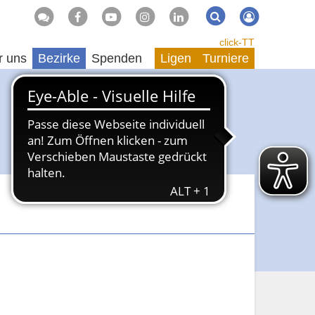
Suche
Suchen
click-TT
r uns
Bezirke
Spenden
Ligen
Turniere