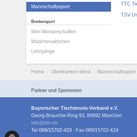
TTC Tie
Mannschaftssport
TSV Un
Breitensport
Mini-Meisterschaften
Mädchenaktionen
Lehrgänge
Home
Oberfranken-West
Mannschaftssport
Partner und Sponsoren
Bayerischer Tischtennis-Verband e.V.
Georg-Brauchle-Ring 93, 80992 München
bttv
@
bttv.de
Tel
089/15702-420
· Fax 089/15702-424