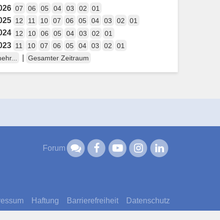
026
07
06
05
04
03
02
01
025
12
11
10
07
06
05
04
03
02
01
024
12
10
06
05
04
03
02
01
023
11
10
07
06
05
04
03
02
01
|
ehr...
Gesamter Zeitraum
Forum
ressum
Haftung
Barrierefreiheit
Datenschutz