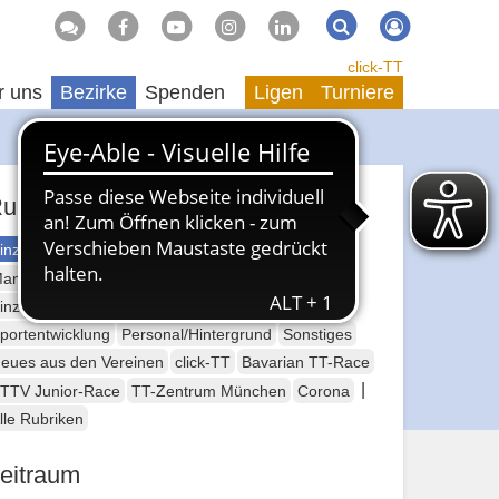
Suche
Suchen
click-TT
r uns
Bezirke
Spenden
Ligen
Turniere
ubriken
inzelsport Erwachsene
annschaftssport Erwachsene
Seniorensport
inzelsport Jugend
Mannschaftssport Jugend
portentwicklung
Personal/Hintergrund
Sonstiges
eues aus den Vereinen
click-TT
Bavarian TT-Race
|
TTV Junior-Race
TT-Zentrum München
Corona
lle Rubriken
eitraum