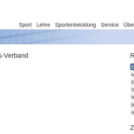
Sport
Lehre
Sportentwicklung
Service
Übe
is-Verband
R
E
M
E
S
N
B
A
Z