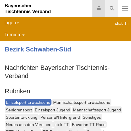
Bayerischer
Login
Suche
Tischtennis-Verband
Na
Ligen
click-TT
Turniere
Bezirk Schwaben-Süd
Nachrichten Bayerischer Tischtennis-
Verband
Rubriken
Einzelsport Erwachsene
Mannschaftssport Erwachsene
Seniorensport
Einzelsport Jugend
Mannschaftssport Jugend
Sportentwicklung
Personal/Hintergrund
Sonstiges
Neues aus den Vereinen
click-TT
Bavarian TT-Race