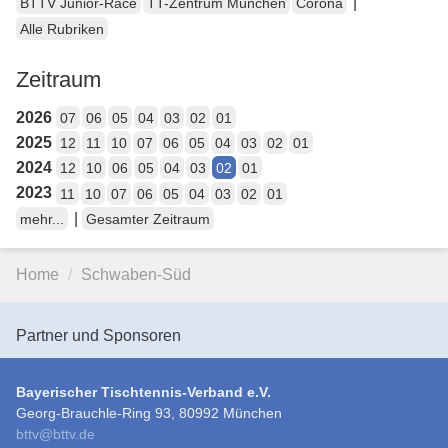
|
BTTV Junior-Race
TT-Zentrum München
Corona
Alle Rubriken
Zeitraum
2026
07
06
05
04
03
02
01
2025
12
11
10
07
06
05
04
03
02
01
2024
12
10
06
05
04
03
02
01
2023
11
10
07
06
05
04
03
02
01
|
mehr...
Gesamter Zeitraum
Home
Schwaben-Süd
Partner und Sponsoren
Bayerischer Tischtennis-Verband e.V.
Georg-Brauchle-Ring 93, 80992 München
bttv
@
bttv.de