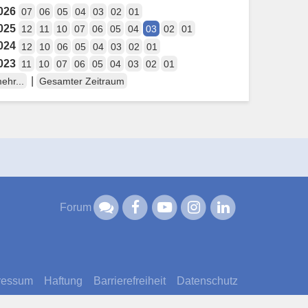
026
07
06
05
04
03
02
01
025
12
11
10
07
06
05
04
03
02
01
024
12
10
06
05
04
03
02
01
023
11
10
07
06
05
04
03
02
01
|
ehr...
Gesamter Zeitraum
Forum
ressum
Haftung
Barrierefreiheit
Datenschutz