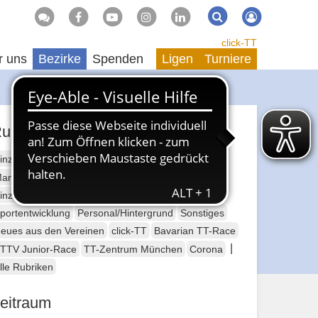
Suche
Suchen
click-TT
r uns
Bezirke
Spenden
Ligen
Turniere
ubriken
inzelsport Erwachsene
annschaftssport Erwachsene
Seniorensport
inzelsport Jugend
Mannschaftssport Jugend
portentwicklung
Personal/Hintergrund
Sonstiges
eues aus den Vereinen
click-TT
Bavarian TT-Race
|
TTV Junior-Race
TT-Zentrum München
Corona
lle Rubriken
eitraum