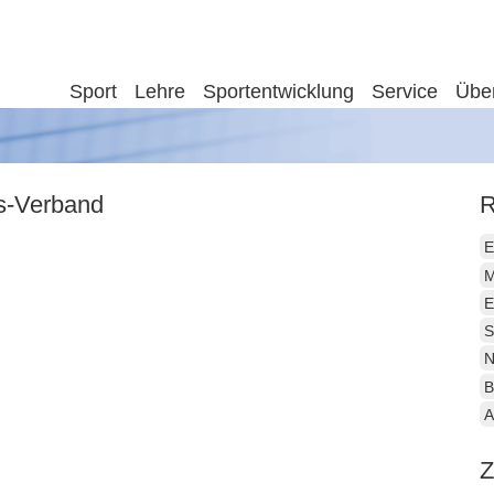
Sport
Lehre
Sportentwicklung
Service
Übe
is-Verband
R
E
M
E
S
N
B
A
Z