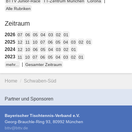
|
BTTV Junior-Race
TT-Zentrum München
Corona
Alle Rubriken
Zeitraum
2026
07
06
05
04
03
02
01
2025
12
11
10
07
06
05
04
03
02
01
2024
12
10
06
05
04
03
02
01
2023
11
10
07
06
05
04
03
02
01
|
mehr...
Gesamter Zeitraum
Home
Schwaben-Süd
Partner und Sponsoren
Bayerischer Tischtennis-Verband e.V.
Georg-Brauchle-Ring 93, 80992 München
bttv
@
bttv.de