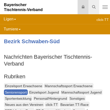
Bayerischer
Login
Suche
Tischtennis-Verband
Na
Ligen
click-TT
Turniere
Bezirk Schwaben-Süd
Nachrichten Bayerischer Tischtennis-
Verband
Rubriken
Einzelsport Erwachsene
Mannschaftssport Erwachsene
Seniorensport
Einzelsport Jugend
Mannschaftssport Jugend
Sportentwicklung
Personal/Hintergrund
Sonstiges
Neues aus den Vereinen
click-TT
Bavarian TT-Race