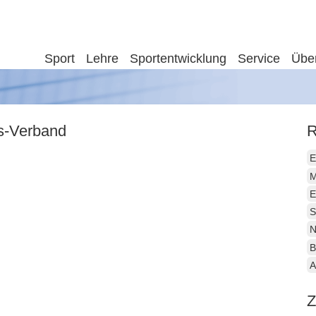
Sport
Lehre
Sportentwicklung
Service
Übe
is-Verband
R
E
M
E
S
N
B
A
Z