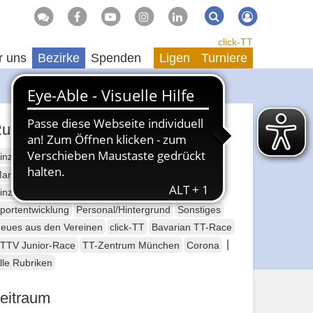
Suche
Suchen
click-TT
r uns
Bezirke
Spenden
Ligen
Turniere
ubriken
inzelsport Erwachsene
annschaftssport Erwachsene
Seniorensport
inzelsport Jugend
Mannschaftssport Jugend
portentwicklung
Personal/Hintergrund
Sonstiges
eues aus den Vereinen
click-TT
Bavarian TT-Race
|
TTV Junior-Race
TT-Zentrum München
Corona
lle Rubriken
eitraum