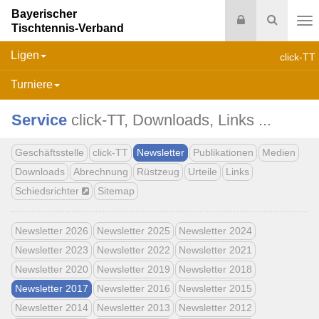
Bayerischer
Login
Suche
Tischtennis-Verband
Na
Ligen
click-TT
Turniere
Service
click-TT, Downloads, Links ...
Geschäftsstelle
click-TT
Newsletter
Publikationen
Medien
Downloads
Abrechnung
Rüstzeug
Urteile
Links
Schiedsrichter
Sitemap
Newsletter 2026
Newsletter 2025
Newsletter 2024
Newsletter 2023
Newsletter 2022
Newsletter 2021
Newsletter 2020
Newsletter 2019
Newsletter 2018
Newsletter 2017
Newsletter 2016
Newsletter 2015
Newsletter 2014
Newsletter 2013
Newsletter 2012