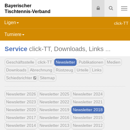
Bayerischer
Login
Suche
Tischtennis-Verband
Na
Ligen
click-TT
Turniere
Service
click-TT, Downloads, Links ...
Geschäftsstelle
click-TT
Newsletter
Publikationen
Medien
Downloads
Abrechnung
Rüstzeug
Urteile
Links
Schiedsrichter
Sitemap
Newsletter 2026
Newsletter 2025
Newsletter 2024
Newsletter 2023
Newsletter 2022
Newsletter 2021
Newsletter 2020
Newsletter 2019
Newsletter 2018
Newsletter 2017
Newsletter 2016
Newsletter 2015
Newsletter 2014
Newsletter 2013
Newsletter 2012