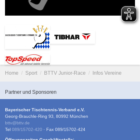
Home
Sport
BTTV Junior-Race
Infos Vereine
Partner und Sponsoren
Bayerischer Tischtennis-Verband e.V.
Georg-Brauchle-Ring 93, 80992 München
bttv
@
bttv.de
Tel
089/15702-420
· Fax 089/15702-424
Öffnungszeiten Geschäftsstelle: