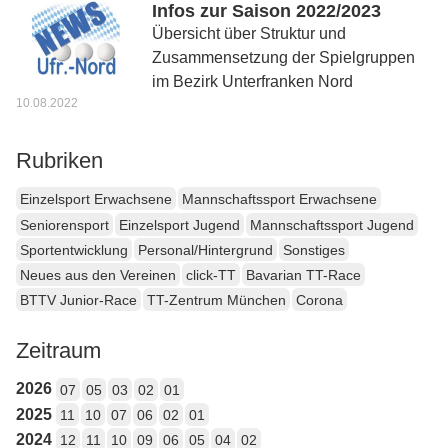
Infos zur Saison 2022/2023
Übersicht über Struktur und
Zusammensetzung der Spielgruppen
im Bezirk Unterfranken Nord
10.08.2022
Rubriken
Einzelsport Erwachsene
Mannschaftssport Erwachsene
Seniorensport
Einzelsport Jugend
Mannschaftssport Jugend
Sportentwicklung
Personal/Hintergrund
Sonstiges
Neues aus den Vereinen
click-TT
Bavarian TT-Race
BTTV Junior-Race
TT-Zentrum München
Corona
Zeitraum
2026
07
05
03
02
01
2025
11
10
07
06
02
01
2024
12
11
10
09
06
05
04
02