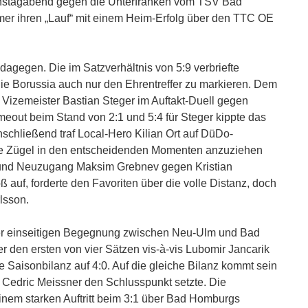
enstagabend gegen die Unterfranken vom TSV Bad
lmer ihren „Lauf“ mit einem Heim-Erfolg über den TTC OE
agegen. Die im Satzverhältnis von 5:9 verbriefte
ie Borussia auch nur den Ehrentreffer zu markieren. Dem
izemeister Bastian Steger im Auftakt-Duell gegen
meout beim Stand von 2:1 und 5:4 für Steger kippte das
chließend traf Local-Hero Kilian Ort auf DüDo-
- die Zügel in den entscheidenden Momenten anzuziehen
r und Neuzugang Maksim Grebnev gegen Kristian
auf, forderte den Favoriten über die volle Distanz, doch
rlsson.
er einseitigen Begegnung zwischen Neu-Ulm und Bad
den ersten von vier Sätzen vis-à-vis Lubomir Jancarik
e Saisonbilanz auf 4:0. Auf die gleiche Bilanz kommt sein
 Cedric Meissner den Schlusspunkt setzte. Die
inem starken Auftritt beim 3:1 über Bad Homburgs