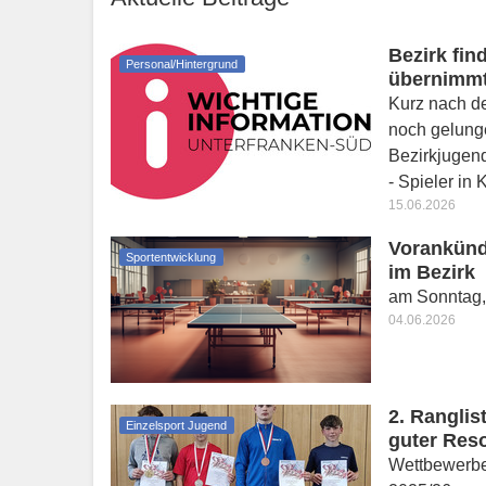
Bezirk fin
Personal/Hintergrund
übernimmt
Kurz nach d
noch gelunge
Bezirkjugen
- Spieler in
15.06.2026
Vorankünd
Sportentwicklung
im Bezirk
am Sonntag, 
04.06.2026
2. Ranglis
Einzelsport Jugend
guter Res
Wettbewerbe