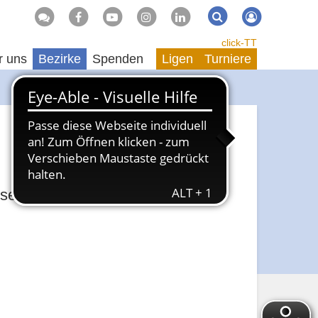
Suche
Suchen
click-TT
r uns
Bezirke
Spenden
Ligen
Turniere
seldorf