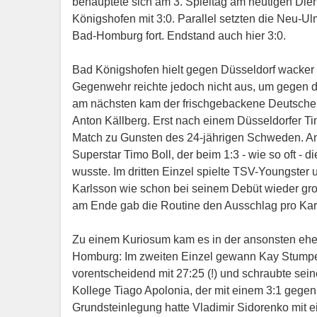
behauptete sich am 3. Spieltag am heutigen Di
Königshofen mit 3:0. Parallel setzten die Neu-U
Bad-Homburg fort. Endstand auch hier 3:0.
Bad Königshofen hielt gegen Düsseldorf wacker d
Gegenwehr reichte jedoch nicht aus, um gegen d
am nächsten kam der frischgebackene Deutsche V
Anton Källberg. Erst nach einem Düsseldorfer Ti
Match zu Gunsten des 24-jährigen Schweden. Ans
Superstar Timo Boll, der beim 1:3 - wie so oft 
wusste. Im dritten Einzel spielte TSV-Youngste
Karlsson wie schon bei seinem Debüt wieder groß 
am Ende gab die Routine den Ausschlag pro Ka
Zu einem Kuriosum kam es in der ansonsten eh
Homburg: Im zweiten Einzel gewann Kay Stumper 
vorentscheidend mit 27:25 (!) und schraubte sein
Kollege Tiago Apolonia, der mit einem 3:1 gegen
Grundsteinlegung hatte Vladimir Sidorenko mit e