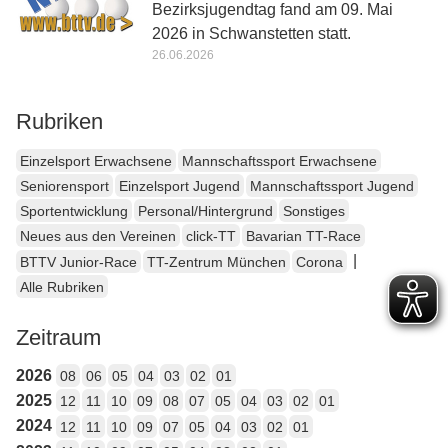
Bezirksjugendtag fand am 09. Mai
2026 in Schwanstetten statt.
26.06.2026
Rubriken
Einzelsport Erwachsene
Mannschaftssport Erwachsene
Seniorensport
Einzelsport Jugend
Mannschaftssport Jugend
Sportentwicklung
Personal/Hintergrund
Sonstiges
Neues aus den Vereinen
click-TT
Bavarian TT-Race
|
BTTV Junior-Race
TT-Zentrum München
Corona
Alle Rubriken
Zeitraum
2026
08
06
05
04
03
02
01
2025
12
11
10
09
08
07
05
04
03
02
01
2024
12
11
10
09
07
05
04
03
02
01