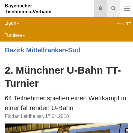
Bayerischer
Login
Suche
Tischtennis-Verband
Na
Ligen
click-TT
Turniere
Bezirk Mittelfranken-Süd
2. Münchner U-Bahn TT-
Turnier
64 Teilnehmer spielten einen Wettkampf in
einer fahrenden U-Bahn
Florian Leidheiser
,
17.04.2018