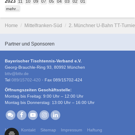
2023
11
10
09
07
05
04
03
02
01
mehr...
Home
Mittelfranken-Süd
2. Münchner U-Bahn TT-Turnie
Partner und Sponsoren
Bayerischer Tischtennis-Verband e.V.
Georg-Brauchle-Ring 93, 80992 München
bttv
@
bttv.de
Tel
089/15702-420
· Fax 089/15702-424
Öffnungszeiten Geschäftsstelle:
Montag bis Freitag: 9:00 Uhr – 12:00 Uhr
Montag bis Donnerstag: 13:00 Uhr – 16:00 Uhr
Home
Kontakt
Sitemap
Impressum
Haftung