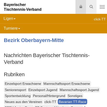
Bayerischer
Login
Suche
Tischtennis-Verband
Na
Ligen
click-TT
Turniere
Bezirk Oberbayern-Mitte
Nachrichten Bayerischer Tischtennis-
Verband
Rubriken
Einzelsport Erwachsene
Mannschaftssport Erwachsene
Seniorensport
Einzelsport Jugend
Mannschaftssport Jugend
Sportentwicklung
Personal/Hintergrund
Sonstiges
Neues aus den Vereinen
click-TT
Bavarian TT-Race