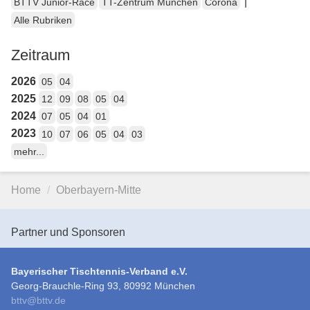
|
BTTV Junior-Race
TT-Zentrum München
Corona
Alle Rubriken
Zeitraum
2026
05
04
2025
12
09
08
05
04
2024
07
05
04
01
2023
10
07
06
05
04
03
mehr...
Home
Oberbayern-Mitte
Partner und Sponsoren
Bayerischer Tischtennis-Verband e.V.
Georg-Brauchle-Ring 93, 80992 München
bttv
@
bttv.de