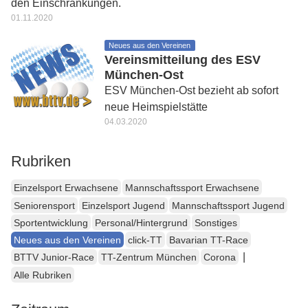
den Einschränkungen.
01.11.2020
Neues aus den Vereinen
Vereinsmitteilung des ESV
München-Ost
ESV München-Ost bezieht ab sofort
neue Heimspielstätte
04.03.2020
Rubriken
Einzelsport Erwachsene
Mannschaftssport Erwachsene
Seniorensport
Einzelsport Jugend
Mannschaftssport Jugend
Sportentwicklung
Personal/Hintergrund
Sonstiges
Neues aus den Vereinen
click-TT
Bavarian TT-Race
|
BTTV Junior-Race
TT-Zentrum München
Corona
Alle Rubriken