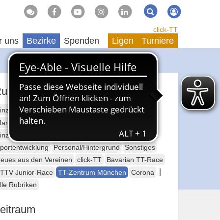
Suche
Suchen
click-TT
r uns
Bezirke
Spenden
Ligen
Turniere
ubriken
inzelsport Erwachsene
annschaftssport Erwachsene
Seniorensport
inzelsport Jugend
Mannschaftssport Jugend
portentwicklung
Personal/Hintergrund
Sonstiges
eues aus den Vereinen
click-TT
Bavarian TT-Race
|
TTV Junior-Race
TT-Zentrum München
Corona
lle Rubriken
eitraum