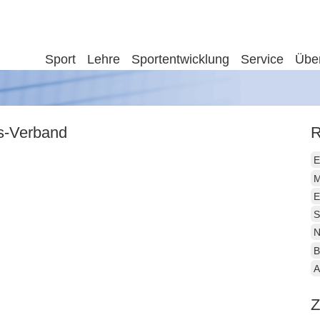
Sport
Lehre
Sportentwicklung
Service
Übe
is-Verband
R
E
M
E
S
N
B
A
Z