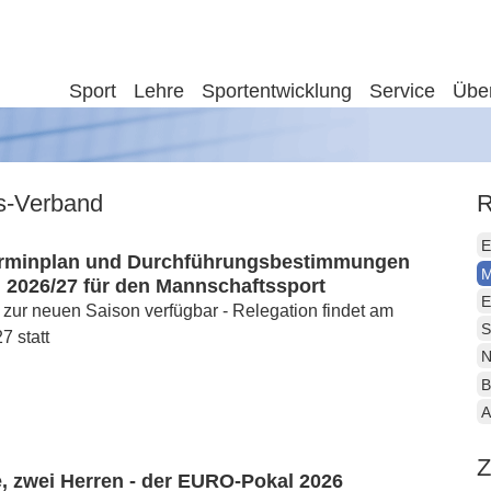
Sport
Lehre
Sportentwicklung
Service
Übe
is-Verband
R
E
rminplan und Durchführungsbestimmungen
M
 2026/27 für den Mannschaftssport
E
 zur neuen Saison verfügbar - Relegation findet am
S
7 statt
N
B
A
Z
, zwei Herren - der EURO-Pokal 2026