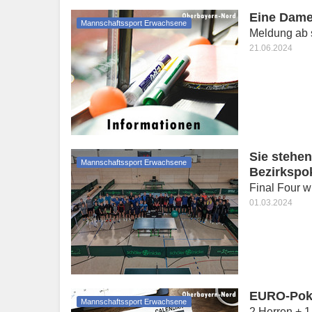
Eine Dame
Mannschaftssport Erwachsene
Meldung ab s
21.06.2024
Sie stehen
Mannschaftssport Erwachsene
Bezirkspo
Final Four 
01.03.2024
EURO-Poka
Mannschaftssport Erwachsene
2 Herren + 