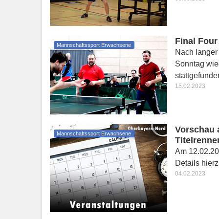
Final Four
Mannschaftssport Erwachsene
Nach langer
Sonntag wied
stattgefunde
15.02.2023
Vorschau a
Mannschaftssport Erwachsene
Titelrenn
Am 12.02.202
Details hier
04.02.2023