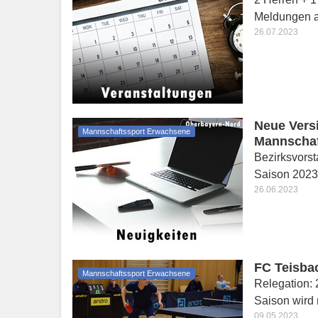
Meldungen ab
26.07.2023
Neue Vers
Mannschaftssport Erwachsene
Mannschaf
Bezirksvors
Saison 2023
26.06.2023
FC Teisbac
Mannschaftssport Erwachsene
Relegation:
Saison wird
09.05.2023