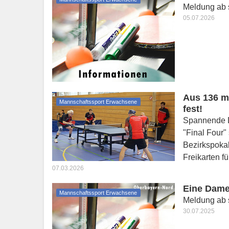
Meldung ab s
05.07.2026
Aus 136 m
Mannschaftssport Erwachsene
fest!
Spannende D
"Final Four"
Bezirkspoka
Freikarten f
07.03.2026
Eine Dame
Mannschaftssport Erwachsene
Meldung ab s
30.07.2025