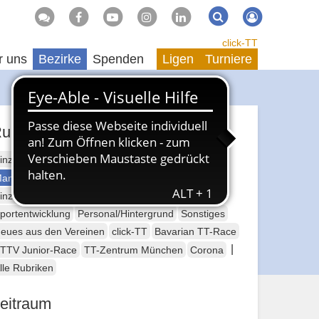
Suche
Suchen
click-TT
r uns
Bezirke
Spenden
Ligen
Turniere
ubriken
inzelsport Erwachsene
annschaftssport Erwachsene
Seniorensport
inzelsport Jugend
Mannschaftssport Jugend
portentwicklung
Personal/Hintergrund
Sonstiges
eues aus den Vereinen
click-TT
Bavarian TT-Race
|
TTV Junior-Race
TT-Zentrum München
Corona
lle Rubriken
eitraum