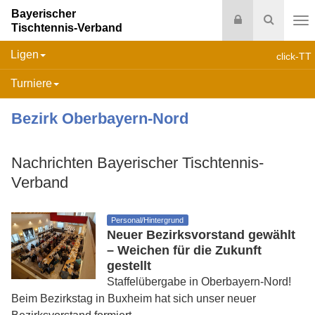
Bayerischer
Login
Suche
Tischtennis-Verband
Na
Ligen
click-TT
Turniere
Bezirk Oberbayern-Nord
Nachrichten Bayerischer Tischtennis-
Verband
Personal/Hintergrund
Neuer Bezirksvorstand gewählt
– Weichen für die Zukunft
gestellt
Staffelübergabe in Oberbayern-Nord!
Beim Bezirkstag in Buxheim hat sich unser neuer