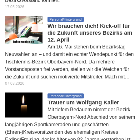
Bezirksvorstand formiert.
17.05.2026
Personal/Hintergrund
Wir brauchen dich! Kick-off für
die Zukunft unseres Bezirks am
12. April
Am 16. Mai stehen beim Bezirkstag
Neuwahlen an – und damit ein echter Wendepunkt für den
Tischtennis-Bezirk Oberbayern-Nord. Da mehrere
Vorstandsposten frei werden, stellen wir die Weichen für
die Zukunft und suchen motivierte Mitstreiter. Mach mit…
07.03.2026
Personal/Hintergrund
Trauer um Wolfgang Kaller
Mit tiefem Bedauern nimmt der Bezirk
Oberbayern-Nord Abschied von seinem
langjährigen Sportkameraden und geschätzten
(Ehren-)Kreisvorsitzenden des ehemaligen Kreises
Erding/Freising, der im Alter von 82 Jahren verstorben ist.