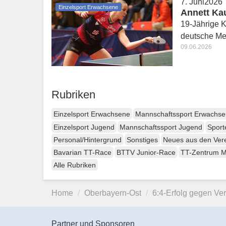
7. Juni2026
Einzelsport Erwachsene
Annett Ka
19-Jährige K
deutsche Mei
09.06.2026
Rubriken
Einzelsport Erwachsene
Mannschaftssport Erwachs
Einzelsport Jugend
Mannschaftssport Jugend
Sport
Personal/Hintergrund
Sonstiges
Neues aus den Ver
Bavarian TT-Race
BTTV Junior-Race
TT-Zentrum 
Alle Rubriken
Home
Oberbayern-Ost
6:4-Erfolg gegen Ver
Partner und Sponsoren