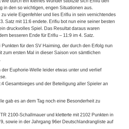
ie durch ein kleines Wunder stibitzte sich Erifiu den
ng in den so wichtigen, engen Situationen aus.
u viele Eigenfehler und lies Erifiu in sein vernichtendes
. Satz mit 11:6 endete. Erifiu bot nun eine seiner besten
ein druckvolles Spiel. Das Resultat daraus waren
m besseren Ende für Erifiu – 11:9 im 4. Satz.
 Punkten für den SV Haiming, der durch den Erfolg nun
mit zum ersten Mal in dieser Saison von sämtlichen
.
der Euphorie-Welle leider etwas unter und verlief
se.
4 Gesamtsieges und der Beteiligung aller Spieler an
.
elle gab es an dem Tag noch eine Besonderheit zu
TR 2100-Schallmauer und kletterte mit 2102 Punkten in
9, sowie in der Jahrgang 96er Deutschlandrangliste auf