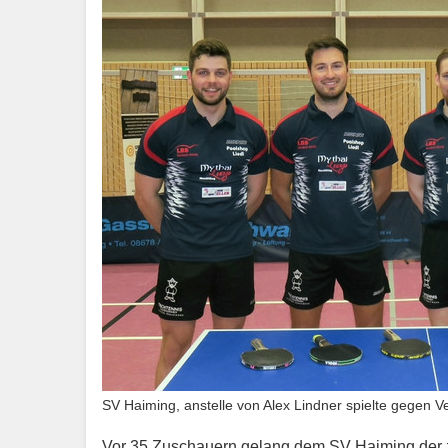
SV Haiming, anstelle von Alex Lindner spielte gegen V
Vor 35 Zuschauern gelang dem SV Haiming der z