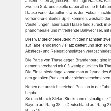
ansehnlichen aggressiven Schläge Haases. Fast w
zweiten Satz und spielte dabei all seine Erfahru
Haase verlor daraufhin etwas den Fokus, machte z
vorhand-orientiertes Spiel kommen, weshalb der 3
Vorstellungen, aber auch Haase fand zurück in s
phänomenale und mitreißende Ballwechsel, mit de
Dies war gleichbedeutend mit den nächsten zwei
auf Tabellenposition 7 Platz klettert und sich so
Abstiegs- und Relegationsplätzen verabschiedet
Die Partie von Thase gegen Brandenburg ging in 
dementsprechend mit 0:3 wenig glücklich für Tha
Die Einzelniederlage konnte man aufgrund des 6:
den geholten Punkten aber sicher verschmerzen
Neben der aussichtsreichen Position in der Tab
bejubeln:
So durchbrach Stefan Stockmann erstmalig die T
Bayern auf Rang 38, in Deutschland auf Rang 27
Rang 15.